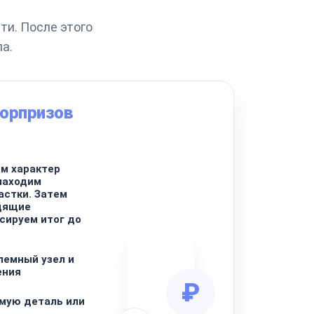
ти. После этого
а.
сюрпризов
м характер
находим
стки. Затем
дящие
сируем итог до
лемный узел и
ения
₽
мую деталь или