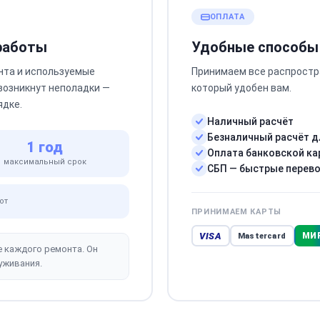
ОПЛАТА
 работы
Удобные способы
нта и используемые
Принимаем все распростр
 возникнут неполадки —
который удобен вам.
ядке.
Наличный расчёт
Безналичный расчёт д
1 год
Оплата банковской ка
максимальный срок
СБП — быстрые перев
от
ПРИНИМАЕМ КАРТЫ
VISA
МИ
Mastercard
е каждого ремонта. Он
уживания.