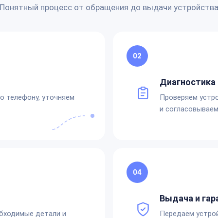
Понятный процесс от обращения до выдачи устройств
02
Диагностика 
по телефону, уточняем
Проверяем устро
и согласовываем
04
Выдача и гар
обходимые детали и
Передаём устро