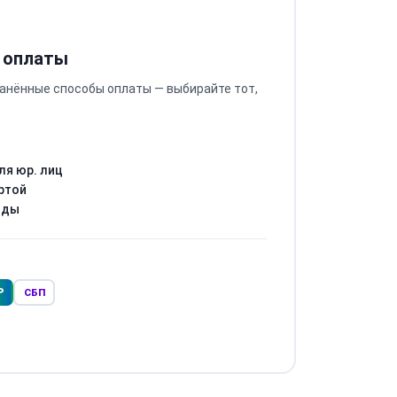
 оплаты
анённые способы оплаты — выбирайте тот,
ля юр. лиц
ртой
оды
Р
СБП