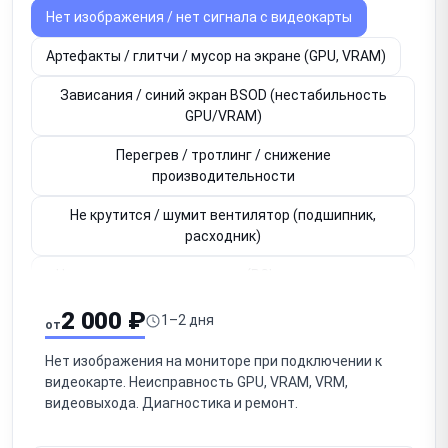
Нет изображения / нет сигнала с видеокарты
Артефакты / глитчи / мусор на экране (GPU, VRAM)
Зависания / синий экран BSOD (нестабильность
GPU/VRAM)
Перегрев / тротлинг / снижение
производительности
Не крутится / шумит вентилятор (подшипник,
расходник)
Не определяется в системе (PCIe-слот, контакты,
BIOS)
2 000 ₽
1–2 дня
от
Не работает видеовыход HDMI / DisplayPort (один из
портов)
Нет изображения на мониторе при подключении к
видеокарте. Неисправность GPU, VRAM, VRM,
Вздулись / неисправны конденсаторы на плате
видеовыхода. Диагностика и ремонт.
Потеря контакта GPU / необходим рибол (BGA-чип)