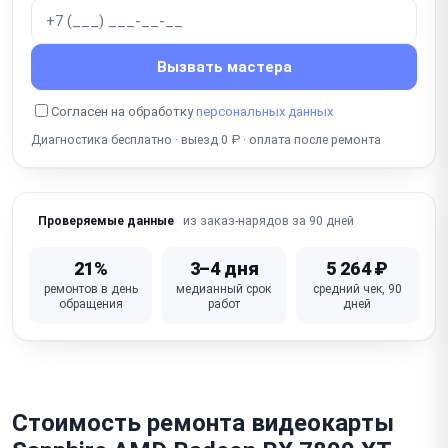
Неисправен чип VRAM (видеопамять, артефакты,
ошибки)
Вызвать мастера
Не работает разъём питания PCIe (6/8-pin, 12VHPWR
16-pin)
Согласен на обработку
персональных данных
Диагностика бесплатно · выезд 0 ₽ · оплата после ремонта
Неисправна VRM / фаза питания (нестабильность,
не включается)
Слетел / повреждён BIOS видеокарты (не
из заказ-нарядов за 90 дней
Проверяемые данные
включается, нет изображения)
Повреждён / деформирован радиатор / кулер (от
21%
3–4 дня
5 264 ₽
падения)
ремонтов в день
медианный срок
средний чек, 90
обращения
работ
дней
Физическое повреждение / сломан PCIe-разъём
(надлом платы)
Неисправна плата (GPU, VRM, VRAM — комплексный
отказ)
Стоимость ремонта видеокарты