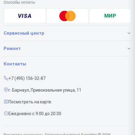
Способы оплаты
VISA
МИР
Сервисный центр
О нашем сервисе
Ремонт
Гарантия
Видеокарт
Контакты
Прайс-лист
+7 (495) 156-32-87
Срочный ремонт
г. Барнаул, Привокзальная улица, 11
Доставка и способы оплаты
Посмотреть на карте
Диагностика
Ежедневно с 9:00 до 20:30
Контакты
Все права защищены. Сервисный ремонт Sapphire © 2026